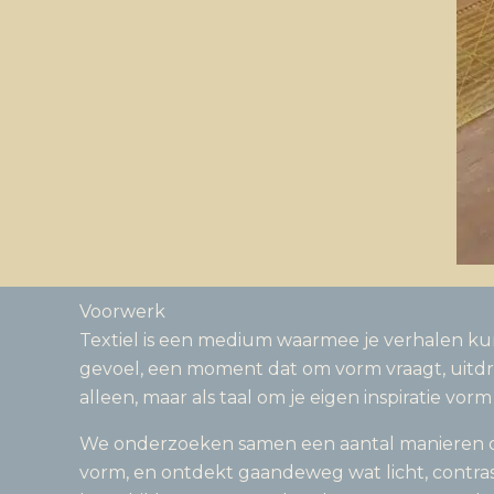
Voorwerk
Textiel is een medium waarmee je verhalen kunt
gevoel, een moment dat om vorm vraagt, uitd
alleen, maar als taal om je eigen inspiratie vor
We onderzoeken samen een aantal manieren om t
vorm, en ontdekt gaandeweg wat licht, contras