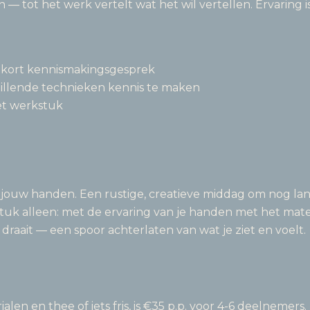
 — tot het werk vertelt wat het wil vertellen. Ervaring i
 kort kennismakingsgesprek
illende technieken kennis te maken
et werkstuk
 jouw handen. Een rustige, creatieve middag om nog la
k alleen: met de ervaring van je handen met het materia
 draait — een spoor achterlaten van wat je ziet en voelt.
alen en thee of iets fris, is €35 p.p. voor 4-6 deelnemers.