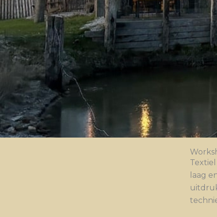
Worksh
Textie
laag e
uitdru
technie