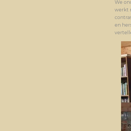
We ond
werkt 
contra
en her
vertell