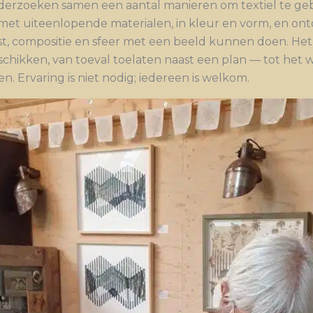
erzoeken samen een aantal manieren om textiel te gebrui
met uiteenlopende materialen, in kleur en vorm, en on
st, compositie en sfeer met een beeld kunnen doen. Het 
schikken, van toeval toelaten naast een plan — tot het w
en. Ervaring is niet nodig; iedereen is welkom.