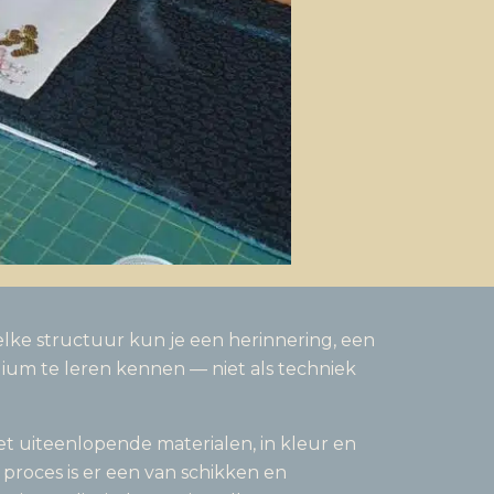
elke structuur kun je een herinnering, een
um te leren kennen — niet als techniek
et uiteenlopende materialen, in kleur en
proces is er een van schikken en