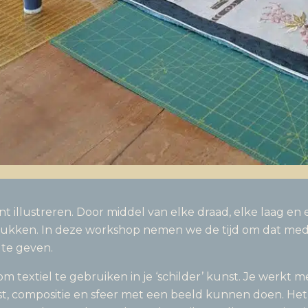
 illustreren. Door middel van elke draad, elke laag en 
rukken. In deze workshop nemen we de tijd om dat medi
m te geven.
extiel te gebruiken in je ‘schilder’ kunst. Je werkt m
t, compositie en sfeer met een beeld kunnen doen. Het 