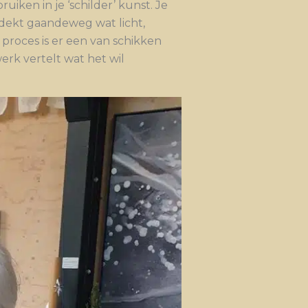
ken in je ‘schilder’ kunst. Je
tdekt gaandeweg wat licht,
proces is er een van schikken
erk vertelt wat het wil